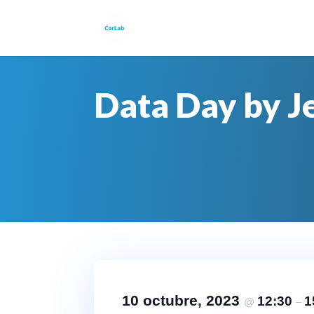
Data Day by J
10 octubre, 2023
12:30
1
@
–