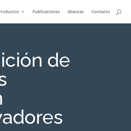
Productos
Publicaciones
Alianzas
Contacto
ición de
s
n
vadores