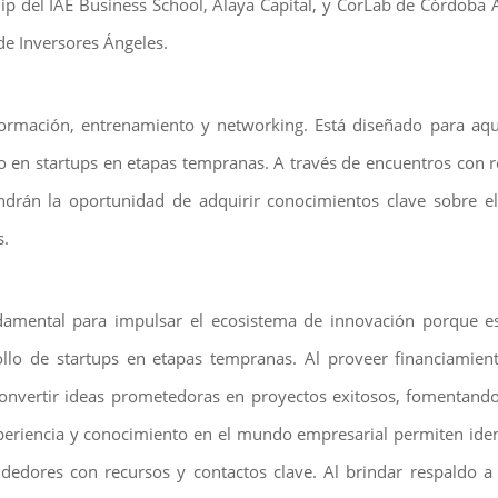
p del IAE Business School, Alaya Capital, y CorLab de Córdoba
de Inversores Ángeles.
mación, entrenamiento y networking. Está diseñado para aque
o en startups en etapas tempranas. A través de encuentros con re
endrán la oportunidad de adquirir conocimientos clave sobre el
s.
damental para impulsar el ecosistema de innovación porque 
ollo de startups en etapas tempranas. Al proveer financiamien
convertir ideas prometedoras en proyectos exitosos, fomentand
riencia y conocimiento en el mundo empresarial permiten ident
edores con recursos y contactos clave. Al brindar respaldo 