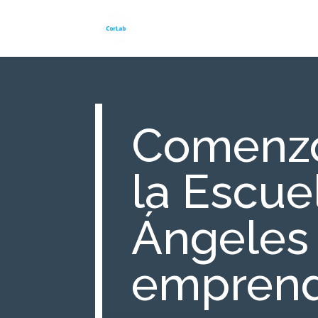
Comenzó
la Escue
Ángeles 
emprend