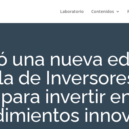
Laboratorio
Contenidos
 una nueva ed
la de Inversore
para invertir e
imientos inno