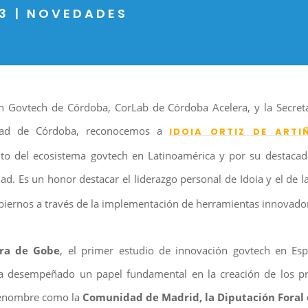
3
|
NOVEDADES
n Govtech de Córdoba, CorLab de Córdoba Acelera, y la Secret
idad de Córdoba, reconocemos a
IDOIA
ORTIZ DE ARTI
nto del ecosistema govtech en Latinoamérica y por su destacada
d. Es un honor destacar el liderazgo personal de Idoia y el de l
obiernos a través de la implementación de herramientas innovador
ra de Gobe
, el primer estudio de innovación govtech en E
ha desempeñado un papel fundamental en la creación de los p
renombre como la
Comunidad de Madrid, la Diputación Foral d