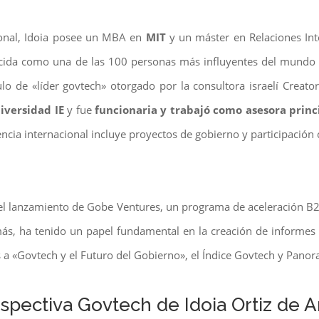
ional, Idoia posee un MBA en
MIT
y un máster en Relaciones Int
cida como una de las 100 personas más influyentes del mundo en
ítulo de «líder govtech» otorgado por la consultora israelí Crea
iversidad IE
y fue
funcionaria y trabajó como asesora princ
encia internacional incluye proyectos de gobierno y participaci
n el lanzamiento de Gobe Ventures, un programa de aceleración B2
ás, ha tenido un papel fundamental en la creación de informes 
s a «Govtech y el Futuro del Gobierno», el Índice Govtech y Pano
rspectiva Govtech de Idoia Ortiz de A