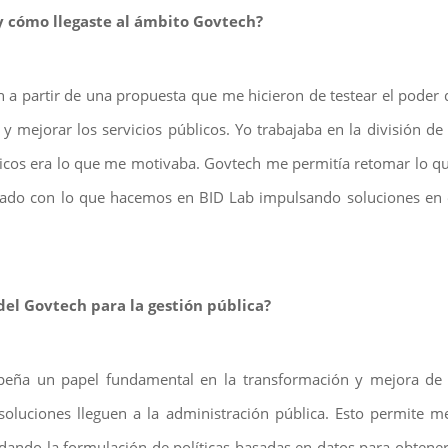
 y cómo llegaste al ámbito Govtech?
a partir de una propuesta que me hicieron de testear el poder 
 mejorar los servicios públicos. Yo trabajaba en la división de
blicos era lo que me motivaba. Govtech me permitía retomar lo
tado con lo que hacemos en BID Lab impulsando soluciones en 
del Govtech para la gestión pública?
ña un papel fundamental en la transformación y mejora de la 
oluciones lleguen a la administración pública. Esto permite mej
ldando la formulación de políticas basadas en datos para obten