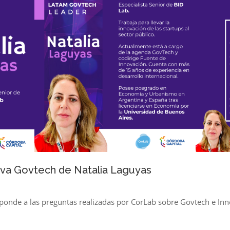
iva Govtech de Natalia Laguyas
ponde a las preguntas realizadas por CorLab sobre Govtech e Inn