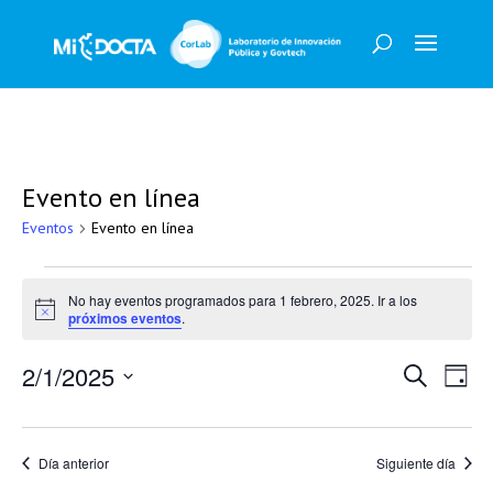
Evento en línea
Eventos
Evento en línea
Eventos
en
No hay eventos programados para 1 febrero, 2025. Ir a los
Aviso
próximos eventos
.
1
febrero,
Naveg
Na
2/1/2025
Buscar
Día
2025
de
de
Selecciona
vis
búsqu
la
de
y
fecha.
Ev
Día anterior
Siguiente día
vistas