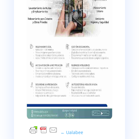
←
Ualabee