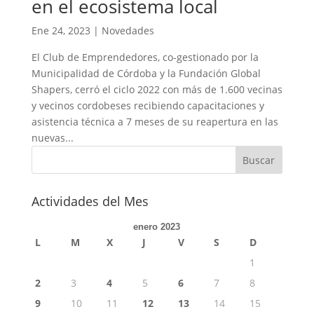
en el ecosistema local
Ene 24, 2023
|
Novedades
El Club de Emprendedores, co-gestionado por la
Municipalidad de Córdoba y la Fundación Global
Shapers, cerró el ciclo 2022 con más de 1.600 vecinas
y vecinos cordobeses recibiendo capacitaciones y
asistencia técnica a 7 meses de su reapertura en las
nuevas...
Actividades del Mes
enero 2023
L
M
X
J
V
S
D
1
2
3
4
5
6
7
8
9
10
11
12
13
14
15