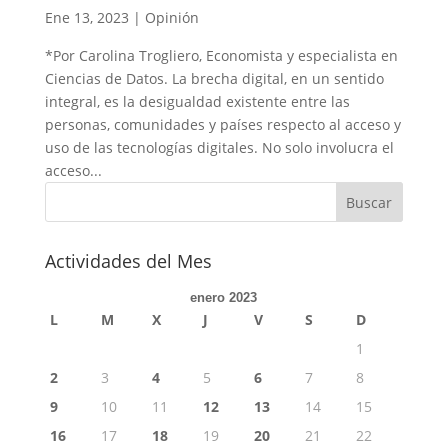
Ene 13, 2023
|
Opinión
*Por Carolina Trogliero, Economista y especialista en
Ciencias de Datos. La brecha digital, en un sentido
integral, es la desigualdad existente entre las
personas, comunidades y países respecto al acceso y
uso de las tecnologías digitales. No solo involucra el
acceso...
Actividades del Mes
enero 2023
L
M
X
J
V
S
D
1
2
3
4
5
6
7
8
9
10
11
12
13
14
15
16
17
18
19
20
21
22